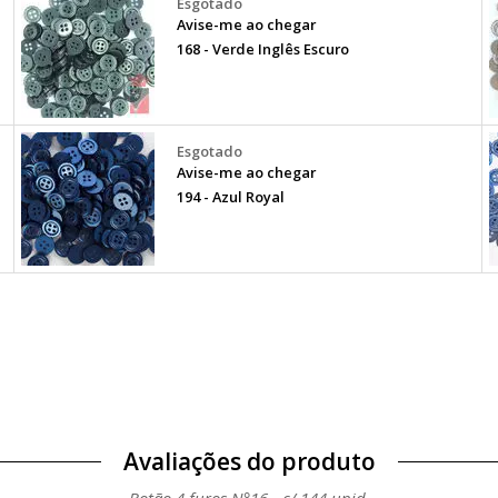
Avise-me ao chegar
168 - Verde Inglês Escuro
Avise-me ao chegar
194 - Azul Royal
Avaliações do produto
Botão 4 furos N°16 - c/ 144 unid.