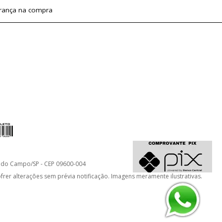
rança na compra
do do Campo/SP - CEP 09600-004
er alterações sem prévia notificação. Imagens meramente ilustrativas.