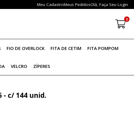
Meu Cadastro
Meus Pedidos
Olá,
Faça Seu Login
0
S
FIO DE OVERLOCK
FITA DE CETIM
FITA POMPOM
DA
VELCRO
ZÍPERES
 - c/ 144 unid.