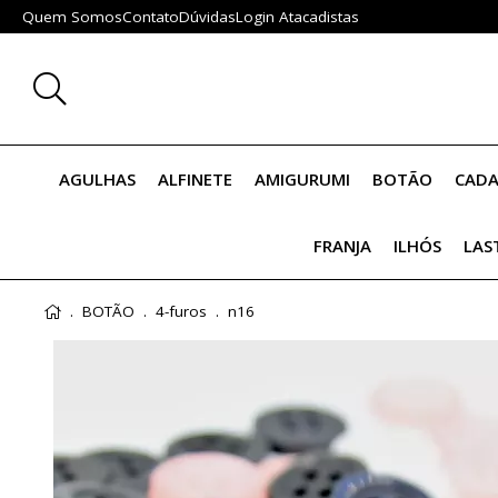
Quem Somos
Contato
Dúvidas
Login Atacadistas
AGULHAS
ALFINETE
AMIGURUMI
BOTÃO
CADA
FRANJA
ILHÓS
LAS
BOTÃO
4-furos
n16