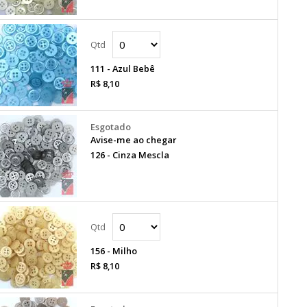
111 - Azul Bebê
R$ 8,10
Avise-me ao chegar
126 - Cinza Mescla
156 - Milho
R$ 8,10