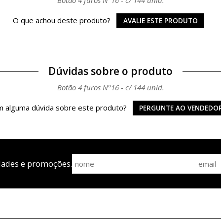
O que achou deste produto?
AVALIE ESTE PRODUTO
Dúvidas sobre o produto
Botão 4 furos N°16 - c/ 144 unid.
 alguma dúvida sobre este produto?
PERGUNTE AO VENDEDO
dades e promoções.