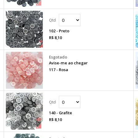
102 - Preto
R$ 8,10
Avise-me ao chegar
117 - Rosa
140 - Grafite
R$ 8,10