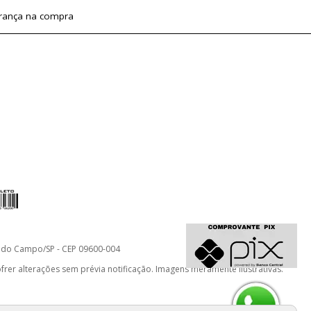
rança na compra
do do Campo/SP - CEP 09600-004
er alterações sem prévia notificação. Imagens meramente ilustrativas.