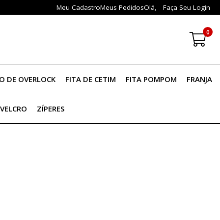
Meu Cadastro
Meus Pedidos
Olá,
Faça Seu Login
0
IO DE OVERLOCK
FITA DE CETIM
FITA POMPOM
FRANJA
VELCRO
ZÍPERES