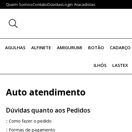
Quem Somos
Contato
Dúvidas
Login Atacadistas
AGULHAS
ALFINETE
AMIGURUMI
BOTÃO
CADARÇO 
ILHÓS
LASTEX
Auto atendimento
Dúvidas quanto aos Pedidos
::
Como fazer o pedido
::
Formas de pagamento