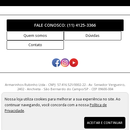
FALE CONOSCO:
(11) 4125-3366
Quem somos
Dúvidas
Contato
Armarinhos Rubinho Ltda - CNPJ: 57.416.521/0002-22 - Av. Senador Vergueiro,
2402 - Anchieta - São Bernardo do Campo/SP - CEP 09600-004
Os preços, quantidade em estoque e condições de pagamento
Nossa loja utiliza cookies para melhorar a sua experiência no site. Ao
apresentados neste site não valem necessariamente para nossa loja física e
continuar navegando, você concorda com a nossa
Política de
podem sofrer alterações sem prévia notificação. Imagens meramente
ilustrativas. Pedidos sujeitos a análise e confirmação de dados.
Privacidade
.
ACEITAR E CONTINUAR