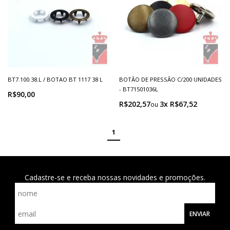
BT7.100.38.L / BOTAO BT 1117 38 L
BOTÃO DE PRESSÃO C/200 UNIDADES
- BT71501036L
R$90,00
R$202,57
3x R$67,52
1
Cadastre-se e receba nossas novidades e promoções.
ENVIAR