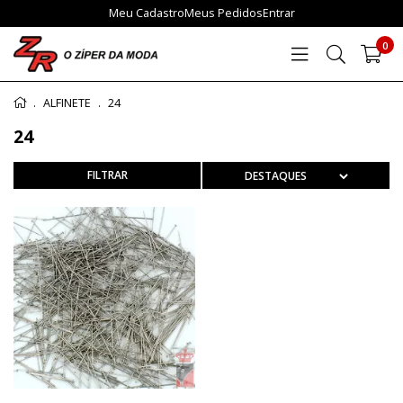
Meu Cadastro
Meus Pedidos
Entrar
0
ALFINETE
24
24