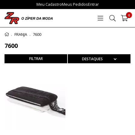
Meu Cadastro
Meus Pedidos
Entrar
0
FRANJA
7600
7600