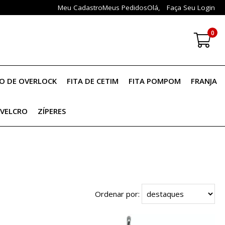
Meu Cadastro
Meus Pedidos
Olá,
Faça Seu Login
0
IO DE OVERLOCK
FITA DE CETIM
FITA POMPOM
FRANJA
VELCRO
ZÍPERES
Ordenar por: