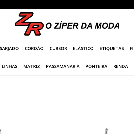
SARJADO
CORDÃO
CURSOR
ELÁSTICO
ETIQUETAS
F
OLHO P/ AMIGURUMI
LINHAS
MATRIZ
PASSAMANARIA
PONTEIRA
RENDA