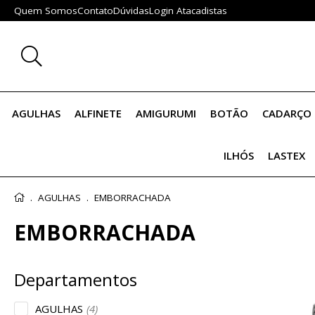
Quem Somos
Contato
Dúvidas
Login Atacadistas
AGULHAS
ALFINETE
AMIGURUMI
BOTÃO
CADARÇO 
ILHÓS
LASTEX
AGULHAS
EMBORRACHADA
EMBORRACHADA
AGULHAS
(4)