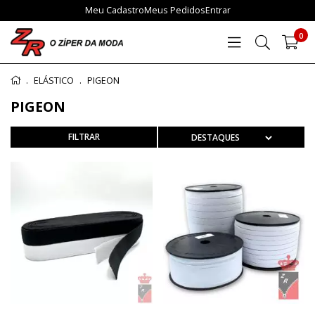
Meu Cadastro
Meus Pedidos
Entrar
0
ELÁSTICO
PIGEON
PIGEON