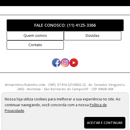
FALE CONOSCO:
(11) 4125-3366
Quem somos
Dúvidas
Contato
Armarinhos Rubinho Ltda - CNPJ: 57.416.521/0002-22 - Av. Senador Vergueiro,
2402 - Anchieta - São Bernardo do Campo/SP - CEP 09600-004
Os preços, quantidade em estoque e condições de pagamento
Nossa loja utiliza cookies para melhorar a sua experiência no site. Ao
apresentados neste site não valem necessariamente para nossa loja física e
continuar navegando, você concorda com a nossa
Política de
podem sofrer alterações sem prévia notificação. Imagens meramente
ilustrativas. Pedidos sujeitos a análise e confirmação de dados.
Privacidade
.
ACEITAR E CONTINUAR