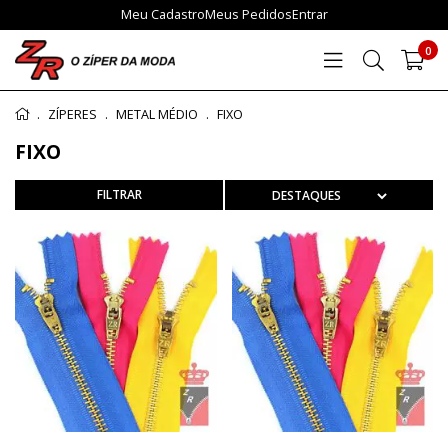
Meu Cadastro
Meus Pedidos
Entrar
0
ZÍPERES
METAL MÉDIO
FIXO
FIXO