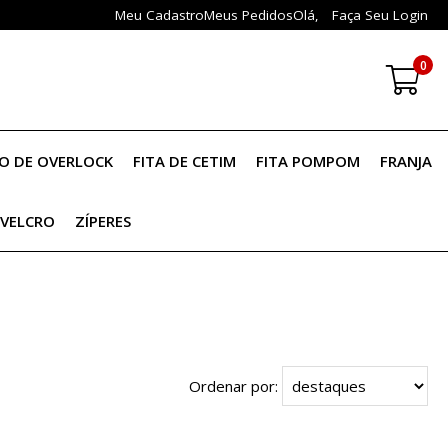
Meu Cadastro
Meus Pedidos
Olá,
Faça Seu Login
0
IO DE OVERLOCK
FITA DE CETIM
FITA POMPOM
FRANJA
VELCRO
ZÍPERES
Ordenar por: