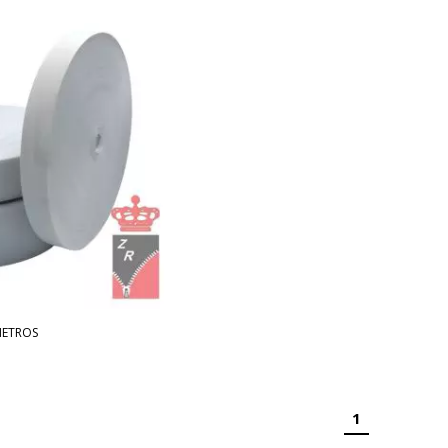
METROS
1