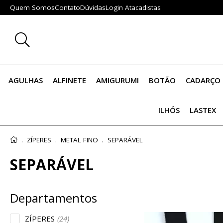
Quem Somos
Contato
Dúvidas
Login Atacadistas
AGULHAS
ALFINETE
AMIGURUMI
BOTÃO
CADARÇO 
ILHÓS
LASTEX
ZÍPERES
METAL FINO
SEPARÁVEL
SEPARÁVEL
ZÍPERES
(24)