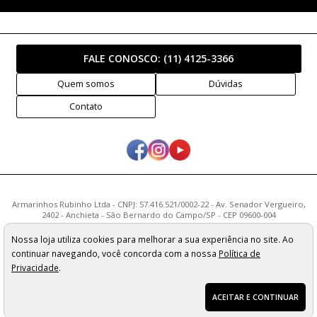
FALE CONOSCO:
(11) 4125-3366
Quem somos
Dúvidas
Contato
Armarinhos Rubinho Ltda - CNPJ: 57.416.521/0002-22 - Av. Senador Vergueiro,
2402 - Anchieta - São Bernardo do Campo/SP - CEP 09600-004
Os preços, quantidade em estoque e condições de pagamento
Nossa loja utiliza cookies para melhorar a sua experiência no site. Ao
apresentados neste site não valem necessariamente para nossa loja física e
continuar navegando, você concorda com a nossa
Política de
podem sofrer alterações sem prévia notificação. Imagens meramente
ilustrativas. Pedidos sujeitos a análise e confirmação de dados.
Privacidade
.
ACEITAR E CONTINUAR