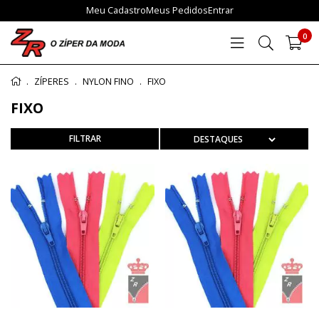
Meu Cadastro
Meus Pedidos
Entrar
0
ZÍPERES
NYLON FINO
FIXO
FIXO