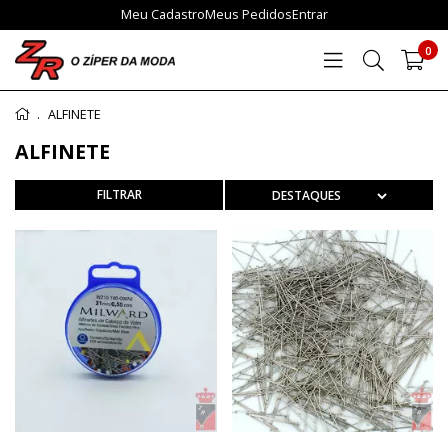
Meu Cadastro
Meus Pedidos
Entrar
0
ALFINETE
ALFINETE